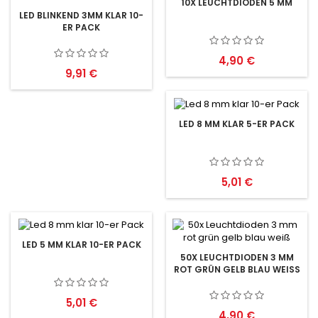
10X LEUCHTDIODEN 5 MM
LED BLINKEND 3MM KLAR 10-
ER PACK
Preis
4,90 €
Preis
9,91 €
LED 8 MM KLAR 5-ER PACK
Preis
5,01 €
LED 5 MM KLAR 10-ER PACK
50X LEUCHTDIODEN 3 MM
ROT GRÜN GELB BLAU WEISS
Preis
5,01 €
Preis
4,90 €