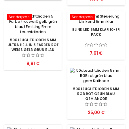
Sonderpreis!
Sonderpreis!
BLINK LED 5MM KLAR 10-ER
PACK
50X LEUCHTDIODEN 5 MM
ULTRA HELL IN 5 FARBEN ROT
WEISS GELB GRÜN BLAU
Preis
7,91 €
Preis
8,91 €
50X LEUCHTDIODEN 5 MM
RGB ROT GRÜN BLAU
GEM.ANODE
Preis
25,00 €