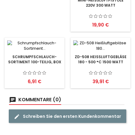
MINI-HEISSLUFTPISTOLE 2
20V 300 WATT
Preis
19,90 €
SCHRUMPFSCHLAUCH-
ZD-508 HEISSLUFTGEBLÄSE 1
SORTIMENT 100-TEILIG, BOX
80 - 500 °C 1500 WATT
Preis
Preis
6,91 €
39,91 €
KOMMENTARE (0)
Schreiben Sie den ersten Kundenkommentar