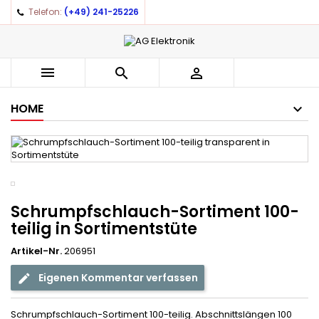
Telefon:
(+49) 241-25226
×
×
×
Auf meine Wunschliste
((title))
Anmelden
You need to be logged in to save products in your
((label))



wishlist.
add_circle_outline
Create new list
HOME
((cancelText))
((loginText))
((cancelText))
((createText))
Schrumpfschlauch-Sortiment 100-
teilig in Sortimentstüte
Artikel-Nr.
206951
Eigenen Kommentar verfassen
Schrumpfschlauch-Sortiment 100-teilig. Abschnittslängen 100