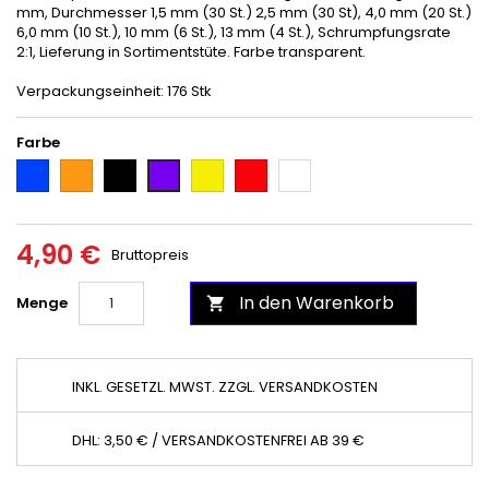
mm, Durchmesser 1,5 mm (30 St.) 2,5 mm (30 St), 4,0 mm (20 St.)
6,0 mm (10 St.), 10 mm (6 St.), 13 mm (4 St.), Schrumpfungsrate
2:1, Lieferung in Sortimentstüte. Farbe transparent.
Verpackungseinheit: 176 Stk
Farbe
Blau
Orange
Schwarz
Gelb
Rot
Weiß
Purple
4,90 €
Bruttopreis
In den Warenkorb
Menge

INKL. GESETZL. MWST. ZZGL. VERSANDKOSTEN
DHL: 3,50 € / VERSANDKOSTENFREI AB 39 €