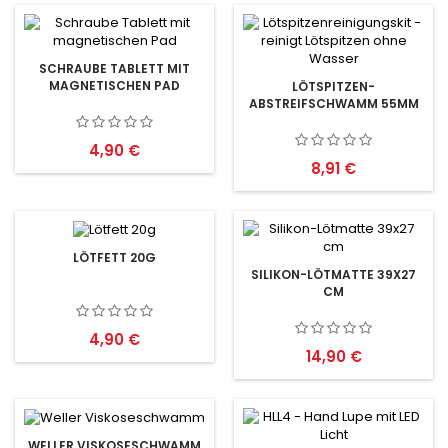
SCHRAUBE TABLETT MIT
MAGNETISCHEN PAD
LÖTSPITZEN-
ABSTREIFSCHWAMM 55MM
Preis
4,90 €
Preis
8,91 €
LÖTFETT 20G
SILIKON-LÖTMATTE 39X27
CM
Preis
4,90 €
Preis
14,90 €
WELLER VISKOSESCHWAMM