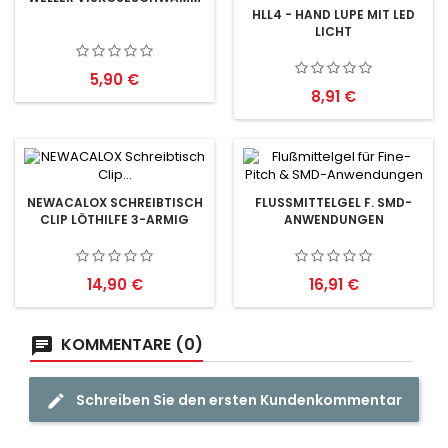
HLL4 - HAND LUPE MIT LED
LICHT
Preis
5,90 €
Preis
8,91 €
NEWACALOX SCHREIBTISCH
FLUSSMITTELGEL F. SMD-A
CLIP LÖTHILFE 3-ARMIG
NWENDUNGEN
Preis
Preis
14,90 €
16,91 €
KOMMENTARE (0)
Schreiben Sie den ersten Kundenkommentar