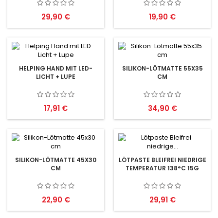
Preis
Preis
29,90 €
19,90 €
HELPING HAND MIT LED-
SILIKON-LÖTMATTE 55X35
LICHT + LUPE
CM
Preis
Preis
17,91 €
34,90 €
SILIKON-LÖTMATTE 45X30
LÖTPASTE BLEIFREI NIEDRIGE
CM
TEMPERATUR 138°C 15G
Preis
Preis
22,90 €
29,91 €