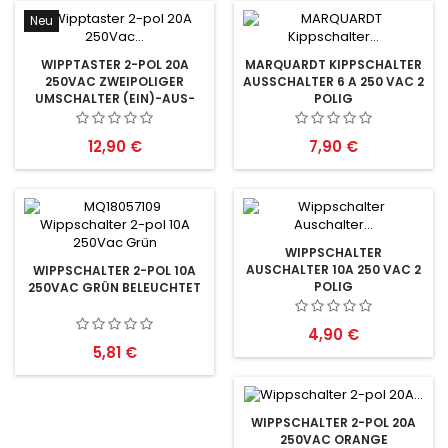
Neu
WIPPTASTER 2-POL 20A
MARQUARDT KIPPSCHALTER
250VAC ZWEIPOLIGER
AUSSCHALTER 6 A 250 VAC 2
UMSCHALTER (EIN)-AUS-
POLIG
(EIN)
Preis
Preis
12,90 €
7,90 €
WIPPSCHALTER
AUSCHALTER 10A 250 VAC 2
WIPPSCHALTER 2-POL 10A
POLIG
250VAC GRÜN BELEUCHTET
Preis
4,90 €
Preis
5,81 €
WIPPSCHALTER 2-POL 20A
250VAC ORANGE