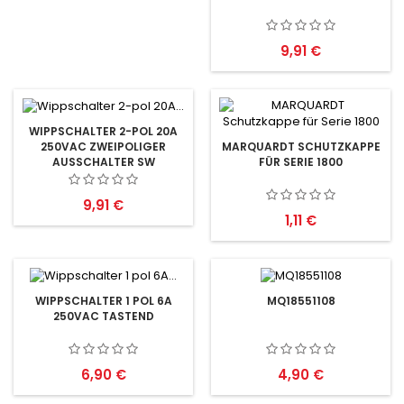
Preis
9,91 €
WIPPSCHALTER 2-POL 20A
250VAC ZWEIPOLIGER
MARQUARDT SCHUTZKAPPE
AUSSCHALTER SW
FÜR SERIE 1800
Preis
9,91 €
Preis
1,11 €
WIPPSCHALTER 1 POL 6A
MQ18551108
250VAC TASTEND
Preis
Preis
6,90 €
4,90 €