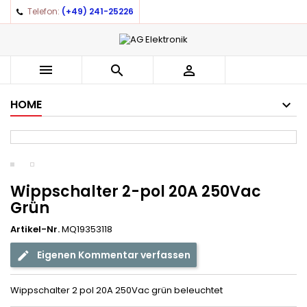
Telefon:
(+49) 241-25226
×
×
×
Auf meine Wunschliste
((title))
Anmelden
You need to be logged in to save products in your
((label))



wishlist.
add_circle_outline
Create new list
HOME
((cancelText))
((loginText))
((cancelText))
((createText))
Wippschalter 2-pol 20A 250Vac
Grün
Artikel-Nr.
MQ19353118
Eigenen Kommentar verfassen
Wippschalter 2 pol 20A 250Vac grün beleuchtet