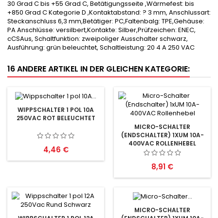
30 Grad C bis +55 Grad C, Betätigungsseite ,Wärmefest: bis
+850 Grad C Kategorie D ,Kontaktabstand: ? 3 mm, Anschlussart:
Steckanschluss 6,3 mm,Betätiger: PC,Faltenbalg: TPE,Gehäuse:
PA Anschlüsse: versilbert,Kontakte: Silber,Prüfzeichen: ENEC,
cCSAus, Schaltfunktion: zweipoliger Ausschalter schwarz,
Ausführung: grün beleuchtet, Schaltleistung: 20 4 A 250 VAC
16 ANDERE ARTIKEL IN DER GLEICHEN KATEGORIE:
WIPPSCHALTER 1 POL 10A
250VAC ROT BELEUCHTET
MICRO-SCHALTER
(ENDSCHALTER) 1XUM 10A-
400VAC ROLLENHEBEL
Preis
4,46 €
Preis
8,91 €
MICRO-SCHALTER