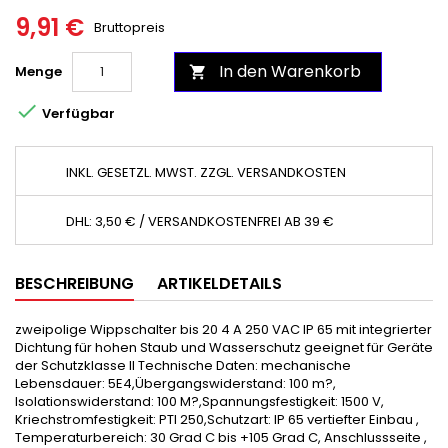
9,91 €
Bruttopreis
In den Warenkorb
Menge


Verfügbar
INKL. GESETZL. MWST. ZZGL. VERSANDKOSTEN
DHL: 3,50 € / VERSANDKOSTENFREI AB 39 €
BESCHREIBUNG
ARTIKELDETAILS
zweipolige Wippschalter bis 20 4 A 250 VAC IP 65 mit integrierter
Dichtung für hohen Staub und Wasserschutz geeignet für Geräte
der Schutzklasse II Technische Daten: mechanische
Lebensdauer: 5E4,Übergangswiderstand: 100 m?,
Isolationswiderstand: 100 M?,Spannungsfestigkeit: 1500 V,
Kriechstromfestigkeit: PTI 250,Schutzart: IP 65 vertiefter Einbau ,
Temperaturbereich: 30 Grad C bis +105 Grad C, Anschlussseite ,