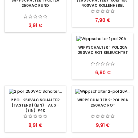
(ENDSCHALTER) 1XUM 10A-
WIPPSCHALTER 1 POL 12A
400VAC ROLLENHEBEL
250VAC RUND
Preis
7,90 €
Preis
3,91 €
WIPPSCHALTER 1 POL 20A
250VAC ROT BELEUCHTET
Preis
6,90 €
2 POL. 250VAC SCHALTER
WIPPSCHALTER 2-POL 20A
(TASTEND) (EIN) - AUS -
250VAC ROT
(EIN) IP40
Preis
Preis
8,91 €
9,91 €